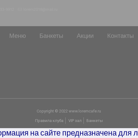
233-9912
lorem2018@mail.ru
Меню
Банкеты
Акции
Контакты
Copyright © 2022 www.loremcafe.ru
Правила клуба
VIP зал
Банкеты
рмация на сайте предназначена для 