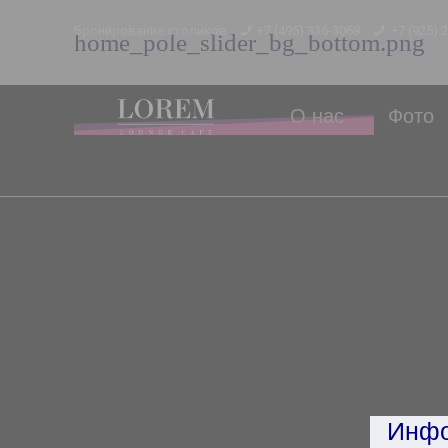
Бронирование столиков
+7 (495) 336-3068
+7 (925) 
home_pole_slider_bg_bottom.png
О нас
Фото
Инфо