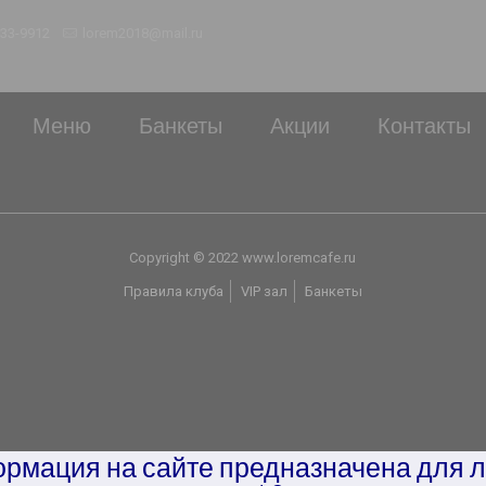
233-9912
lorem2018@mail.ru
Меню
Банкеты
Акции
Контакты
Copyright © 2022 www.loremcafe.ru
Правила клуба
VIP зал
Банкеты
рмация на сайте предназначена для 