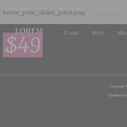
Бронирование столиков
+7 (495) 336-3068
+7 (925) 233-9912
home_pole_slider_price.png
О нас
Фото
Ме
Copyright
Правила к