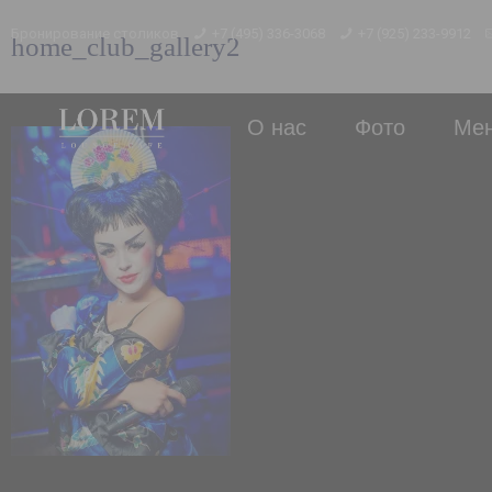
Бронирование столиков
+7 (495) 336-3068
+7 (925) 233-9912
home_club_gallery2
О нас
Фото
Ме