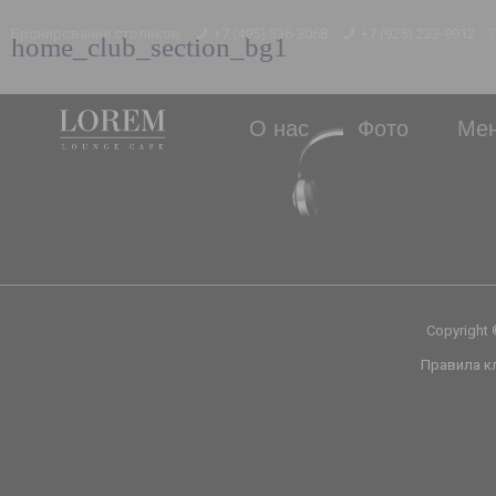
Бронирование столиков
+7 (495) 336-3068
+7 (925) 233-9912
home_club_section_bg1
О нас
Фото
Ме
Copyright
Правила к