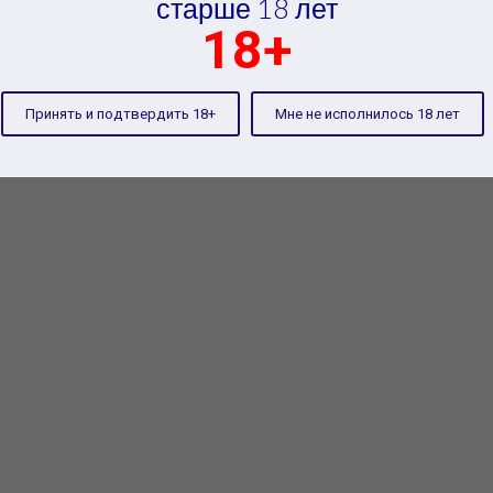
старше 18 лет
Правила клуба
VIP зал
Банкеты
18+