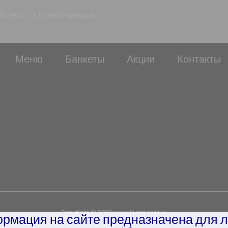
233-9912
lorem2018@mail.ru
Меню
Банкеты
Акции
Контакты
Copyright © 2022 www.loremcafe.ru
рмация на сайте предназначена для 