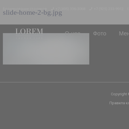
Бронирование столиков
+7 (495) 336-3068
+7 (925) 233-9912
slide-home-2-bg.jpg
О нас
Фото
Ме
Copyright
Правила к